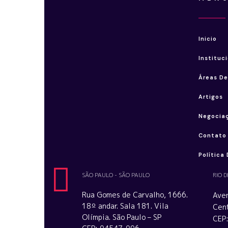
Inicio
Instituc
Áreas De
Artigos
Negocia
Contato
Política
SÃO PAULO - SÃO PAULO
RIO D
Rua Gomes de Carvalho, 1666.
Aven
18º andar. Sala 181. Vila
Cent
Olímpia. São Paulo – SP
CEP