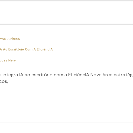
rme Jurídico
 Ao Escritório Com A EficiêncIA
ucas Nery
ntegra IA ao escritório com a EficiêncIA Nova área estratégic
cos,