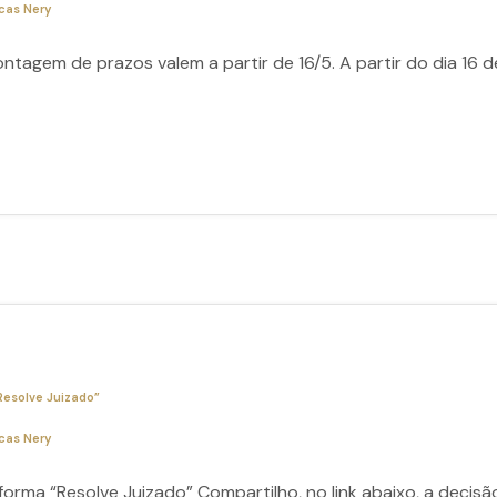
cas Nery
ontagem de prazos valem a partir de 16/5. A partir do dia 16
Resolve Juizado”
cas Nery
forma “Resolve Juizado” Compartilho, no link abaixo, a decisã