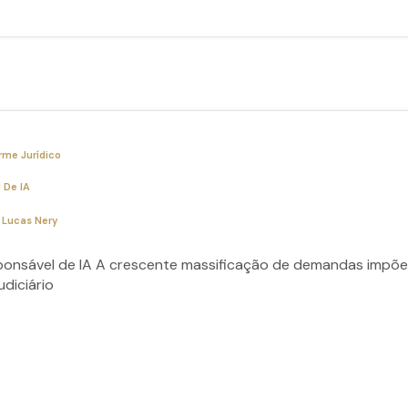
rme Jurídico
 De IA
y
Lucas Nery
sponsável de IA A crescente massificação de demandas impõe 
diciário