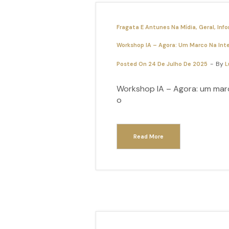
Fragata E Antunes Na Mídia
Geral
Info
Workshop IA – Agora: Um Marco Na Integr
By
Posted On
24 De Julho De 2025
L
Workshop IA – Agora: um marco 
o
Read More