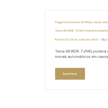
Fragata E Antunes Na Mídia
Geral
Info
Tema 98 IRDR: TJ/MG Poderá Estabelec
By
Posted On
24 De Julho De 2025
L
Tema 98 IRDR: TJ/MG poderá e
morais automáticos em caso
Read More