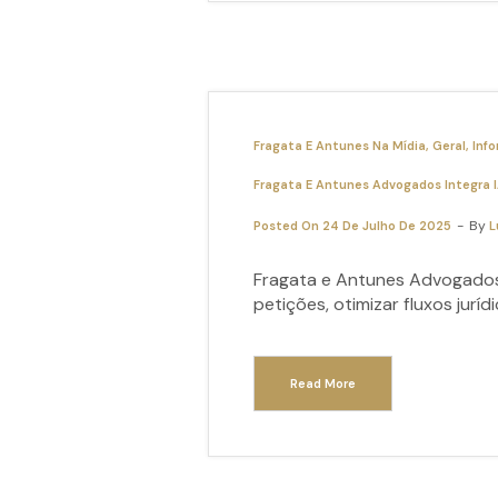
Fragata E Antunes Na Mídia
Geral
Info
Fragata E Antunes Advogados Integra IA
By
Posted On
24 De Julho De 2025
L
Fragata e Antunes Advogados i
petições, otimizar fluxos jurídi
Read More