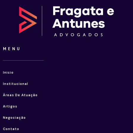
MENU
Inicio
Institucional
Áreas De Atuação
Artigos
Negociação
Contato