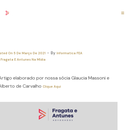
stadão Publicou: Empresas pode obrigar
mpregado a se vacinar?
By
sted On
5 De Março De 2021
Informatica FEA
Fragata E Antunes Na Mídia
Artigo elaborado por nossa sócia Glaucia Massoni e
Alberto de Carvalho
Clique Aqui