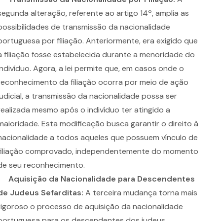
segunda alteração, referente ao artigo 14º, amplia as
possibilidades de transmissão da nacionalidade
portuguesa por filiação. Anteriormente, era exigido que
a filiação fosse estabelecida durante a menoridade do
indivíduo. Agora, a lei permite que, em casos onde o
reconhecimento da filiação ocorra por meio de ação
judicial, a transmissão da nacionalidade possa ser
realizada mesmo após o indivíduo ter atingido a
maioridade. Esta modificação busca garantir o direito à
nacionalidade a todos aqueles que possuem vínculo de
filiação comprovado, independentemente do momento
de seu reconhecimento.
Aquisição da Nacionalidade para Descendentes
de Judeus Sefarditas:
A terceira mudança torna mais
rigoroso o processo de aquisição da nacionalidade
portuguesa para os descendentes dos judeus