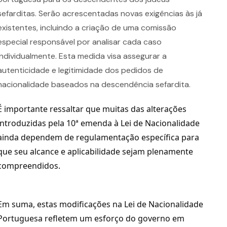
sefarditas. Serão acrescentadas novas exigências às já
existentes, incluindo a criação de uma comissão
especial responsável por analisar cada caso
individualmente. Esta medida visa assegurar a
autenticidade e legitimidade dos pedidos de
nacionalidade baseados na descendência sefardita.
É importante ressaltar que muitas das alterações 
introduzidas pela 10ª emenda à Lei de Nacionalidade 
ainda dependem de regulamentação específica para 
que seu alcance e aplicabilidade sejam plenamente 
compreendidos.
Em suma, estas modificações na Lei de Nacionalidade 
Portuguesa refletem um esforço do governo em 