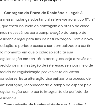
Contagem do Prazo de Residência Legal:
A
primeira mudança substancial refere-se ao artigo 6º, nº
1, que trata do início da contagem do prazo de cinco
anos necessários para comprovação do tempo de
residência legal para fins de naturalização. Com a nova
redação, o período passa a ser contabilizado a partir
do momento em que o cidadão solicita sua
regularização em território português, seja através de
pedido de manifestação de interesse, seja por meio de
pedido de regularização proveniente de vistos
consulares. Esta alteração visa agilizar o processo de
naturalização, reconhecendo o tempo de espera pela
regularização como parte integrante do período de
residência.
Transmissão da Nacionalidade por Filiação:
A