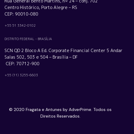
Rua General Bento Martins, nº 24 – conj. 702
Centro Histórico, Porto Alegre – RS
CEP: 90010-080
+55 51 3342-0102
DISTRITO FEDERAL - BRASÍLIA
SCN QD 2 Bloco A Ed. Corporate Financial Center 5 Andar
Salas 502, 503 e 504 – Brasília – DF
CEP: 70712-900
+55 (11) 3255-6603
© 2020 Fragata e Antunes by AdverPrime. Todos os
Direitos Reservados.