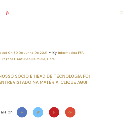
onjur Publicou: Projeto de Lei prevê o
so de QR Code nos processos eletrônico
By
sted On
30 De Junho De 2021
Informatica FEA
Fragata E Antunes Na Mídia
Geral
NOSSO SÓCIO E HEAD DE TECNOLOGIA FOI
ENTREVISTADO NA MATÉRIA. CLIQUE AQUI
hare on